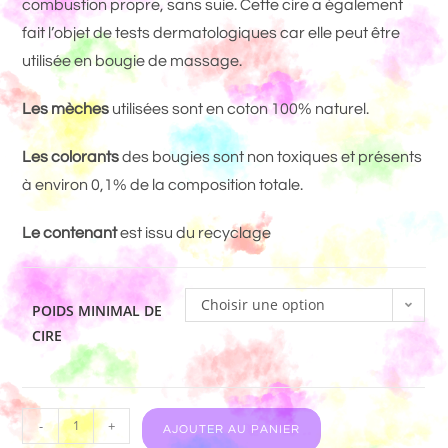
combustion propre, sans suie. Cette cire a également
fait l’objet de tests dermatologiques car elle peut être
utilisée en bougie de massage.
Les mèches
utilisées sont en coton 100% naturel.
Les colorants
des bougies sont non toxiques et présents
à environ 0,1% de la composition totale.
Le contenant
est issu du recyclage
Choisir une option
POIDS MINIMAL DE
CIRE
-
+
AJOUTER AU PANIER