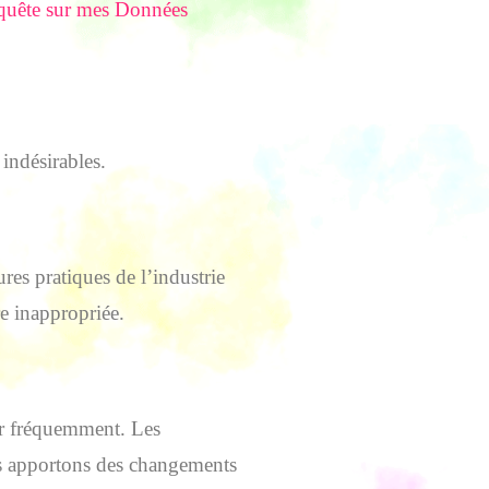
quête sur mes Données
indésirables.
res pratiques de l’industrie
re inappropriée.
ter fréquemment. Les
ous apportons des changements