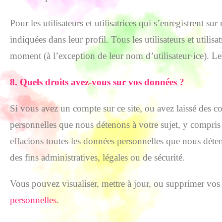
Pour les utilisateurs et utilisatrices qui s’enregistrent s
indiquées dans leur profil. Tous les utilisateurs et utili
moment (à l’exception de leur nom d’utilisateur·ice). Les
8. Quels droits avez-vous sur vos données ?
Si vous avez un compte sur ce site, ou avez laissé des
personnelles que nous détenons à votre sujet, y compr
effacions toutes les données personnelles que nous déte
des fins administratives, légales ou de sécurité.
Vous pouvez visualiser, mettre à jour, ou supprimer vo
personnelles
.