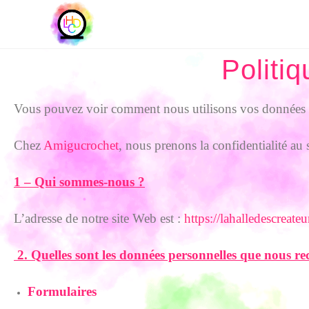
Politiq
Vous pouvez voir comment nous utilisons vos données 
Chez
Amigucrochet
, nous prenons la confidentialité au
1 – Qui sommes-nous ?
L’adresse de notre site Web est :
https://lahalledescreate
2.
Quelles sont les données personnelles que nous rec
Formulaires