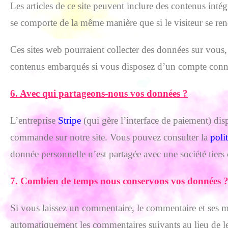
Les articles de ce site peuvent inclure des contenus inté
se comporte de la même manière que si le visiteur se renda
Ces sites web pourraient collecter des données sur vous, u
contenus embarqués si vous disposez d’un compte connec
6. Avec qui partageons-nous vos données ?
L’entreprise
Stripe
(qui gère l’interface de paiement) di
commande sur notre site. Vous pouvez consulter la
poli
donnée personnelle n’est partagée avec une société tiers 
7. Combien de temps nous conservons vos données 
Si vous laissez un commentaire, le commentaire et ses 
automatiquement les commentaires suivants au lieu de les