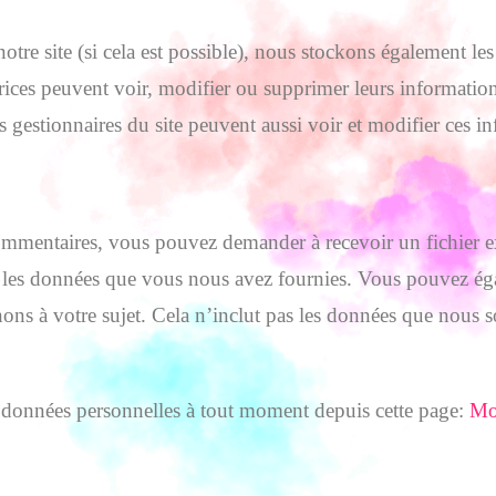
ur notre site (si cela est possible), nous stockons également l
satrices peuvent voir, modifier ou supprimer leurs informatio
 gestionnaires du site peuvent aussi voir et modifier ces i
 commentaires, vous pouvez demander à recevoir un fichier 
is les données que vous nous avez fournies. Vous pouvez 
nons à votre sujet. Cela n’inclut pas les données que nous
s données personnelles à tout moment depuis cette page:
Mo