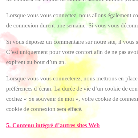
Lorsque vous vous connectez, nous allons également con
de connexion durent une semaine. Si vous vous déconnec
Si vous déposez un commentaire sur notre site, il vous s
C’est uniquement pour votre confort afin de ne pas avoi
expirent au bout d’un an.
Lorsque vous vous connecterez, nous mettrons en place 
préférences d’écran. La durée de vie d’un cookie de con
cochez « Se souvenir de moi », votre cookie de connex
cookie de connexion sera effacé.
5. Contenu intégré d’autres sites Web