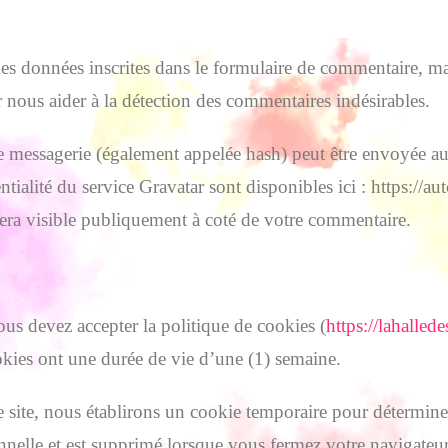
s données inscrites dans le formulaire de commentaire, mai
ur nous aider à la détection des commentaires indésirables.
e messagerie (également appelée hash) peut être envoyée au
dentialité du service Gravatar sont disponibles ici : https://
sera visible publiquement à coté de votre commentaire.
ous devez accepter la politique de cookies (
https://lahalled
cookies ont une durée de vie d’une (1) semaine.
site, nous établirons un cookie temporaire pour déterminer
nelle et est supprimé lorsque vous fermez votre navigateur