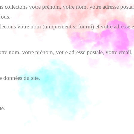
ollectons votre prénom, votre nom, votre adresse postale, 
vous.
ectons votre nom (uniquement si fourni) et votre adresse e
e nom, votre prénom, votre adresse postale, votre email, 
e données du site.
te.