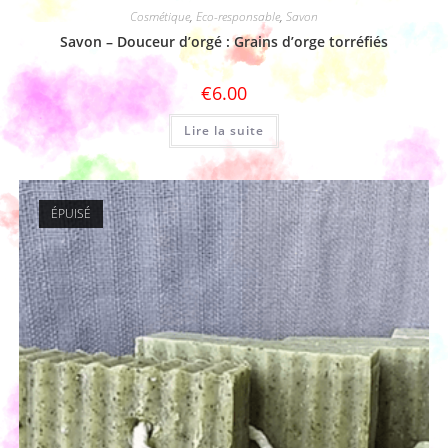
Cosmétique
,
Eco-responsable
,
Savon
Savon – Douceur d’orgé : Grains d’orge torréfiés
€
6.00
Lire la suite
ÉPUISÉ