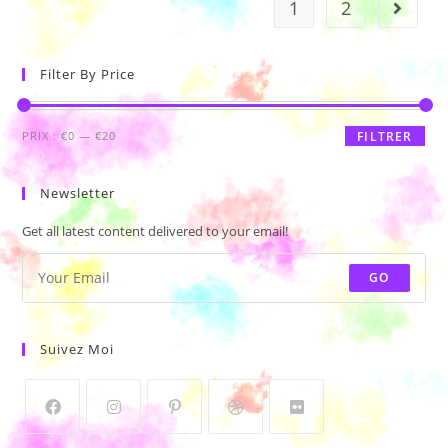
1
2
Filter By Price
PRIX :
€0
—
€20
FILTRER
Newsletter
Get all latest content delivered to your email!
GO
Suivez Moi