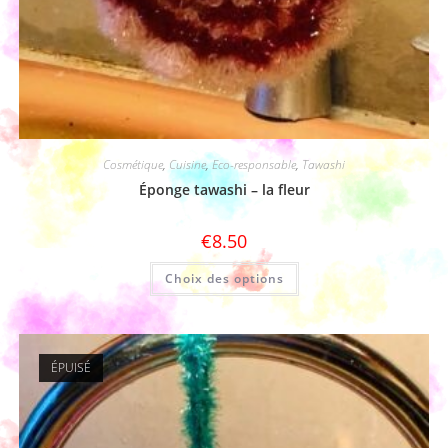
Cosmétique
,
Cuisine
,
Eco-responsable
,
Tawashi
Éponge tawashi – la fleur
€
8.50
Choix des options
ÉPUISÉ