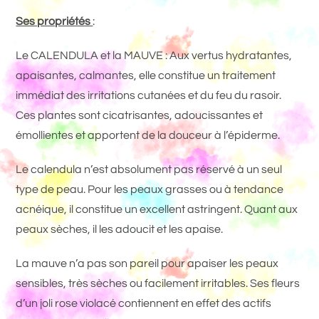
Ses propriétés
:
Le CALENDULA et la MAUVE : Aux vertus hydratantes,
apaisantes, calmantes, elle constitue un traitement
immédiat des irritations cutanées et du feu du rasoir.
Ces plantes sont cicatrisantes, adoucissantes et
émollientes et apportent de la douceur à l’épiderme.
Le calendula n’est absolument pas réservé à un seul
type de peau. Pour les peaux grasses ou à tendance
acnéique, il constitue un excellent astringent. Quant aux
peaux sèches, il les adoucit et les apaise.
La mauve n’a pas son pareil pour apaiser les peaux
sensibles, très sèches ou facilement irritables. Ses fleurs
d’un joli rose violacé contiennent en effet des actifs