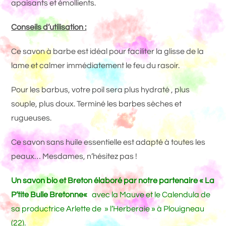
apaisants et émollients.
Conseils d’utilisation :
Ce savon à barbe est idéal pour faciliter la glisse de la
lame et calmer immédiatement le feu du rasoir.
Pour les barbus, votre poil sera plus hydraté , plus
souple, plus doux. Terminé les barbes sèches et
rugueuses.
Ce savon sans huile essentielle est adapté à toutes les
peaux… Mesdames, n’hésitez pas !
Un savon bio e
t
Breton élaboré par notre partenaire «
La
P’tite Bulle Bretonne
«
avec la Mauve et le Calendula de
sa productrice Arlette de » l’Herberaie » à Plouigneau
(22).