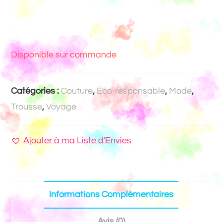
Disponible sur commande
Catégories :
Couture
,
Eco-responsable
,
Mode
,
Trousse
,
Voyage
Ajouter à ma Liste d'Envies
Informations Complémentaires
Avis (0)