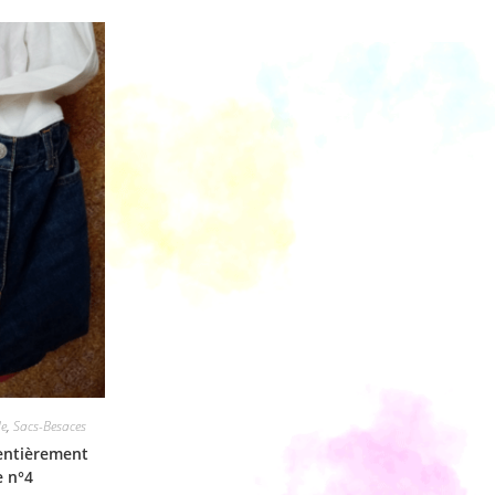
e
,
Sacs-Besaces
 entièrement
e n°4