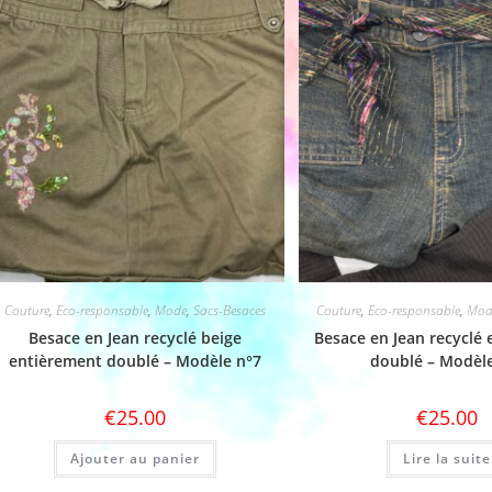
Couture
,
Eco-responsable
,
Mode
,
Sacs-Besaces
Couture
,
Eco-responsable
,
Mod
Besace en Jean recyclé beige
Besace en Jean recyclé
entièrement doublé – Modèle n°7
doublé – Modèl
€
25.00
€
25.00
Ajouter au panier
Lire la suite