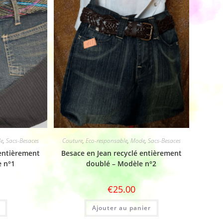
e
,
Sacs-Besaces
Couture
,
Eco-responsable
,
Mode
,
Sacs-Besaces
 entièrement
Besace en Jean recyclé entièrement
e n°1
doublé – Modèle n°2
€
25.00
Ajouter au panier