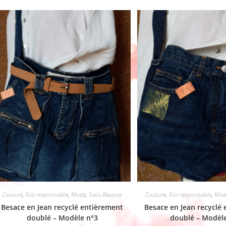
Couture
,
Eco-responsable
,
Mode
,
Sacs-Besaces
Couture
,
Eco-responsable
,
Mod
Besace en Jean recyclé entièrement
Besace en Jean recyclé
doublé – Modèle n°3
doublé – Modèl