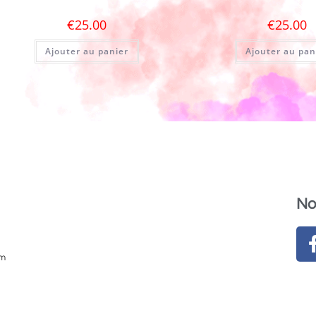
€
25.00
€
25.00
Ajouter au panier
Ajouter au pan
No
om