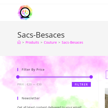
Sacs-Besaces
>
Produits
>
Couture
>
Sacs-Besaces
Filter By Price
PRIX :
€20
—
€30
FILTRER
Newsletter
Get all latest content delivered to your email!