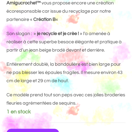
Amigucrochet™
vous propose encore une création
écoresponsable car issue du recyclage par notre
partenaire «
Création B
«
Son slogan : »
je recycle et je crèe !
» l’a amenée à
réaliser à cette superbe besace élégante et pratique à
partir d’un jean beige brodé devant et derrière.
Entièrement doublé, la bandoulière est bien large pour
ne pas blesser les épaules fragiles. Il mesure environ 43
cm de large et 29 cm de haut.
Ce modèle prend tout son peps avec ces jolies broderies
fleuries agrémentées de sequins.
1 en stock