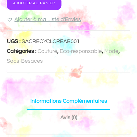
AJOUTER AU PANIER
Ajouter à ma Liste d'Envies
UGS :
SACRECYCLCREAB001
Catégories :
Couture
,
Eco-responsable
,
Mode
,
Sacs-Besaces
Informations Complémentaires
Avis (0)