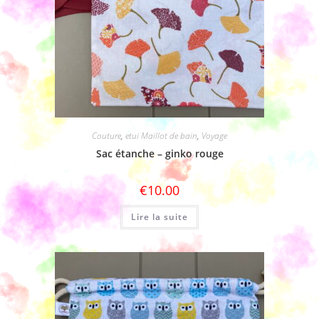
Couture
,
etui Maillot de bain
,
Voyage
Sac étanche – ginko rouge
€
10.00
Lire la suite