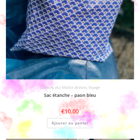
Couture
,
etui Maillot de bain
,
Voyage
Sac étanche – paon bleu
€
10.00
Ajouter au panier