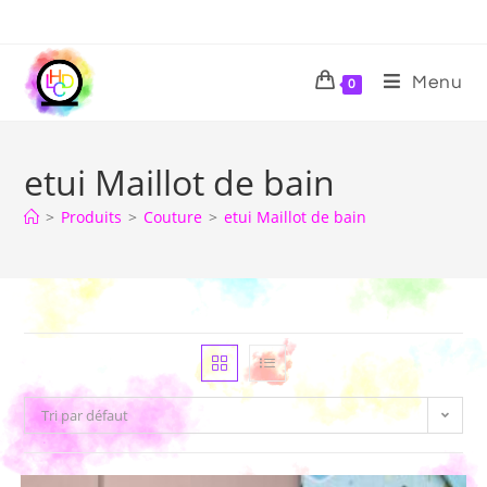
Menu
0
etui Maillot de bain
>
Produits
>
Couture
>
etui Maillot de bain
Tri par défaut