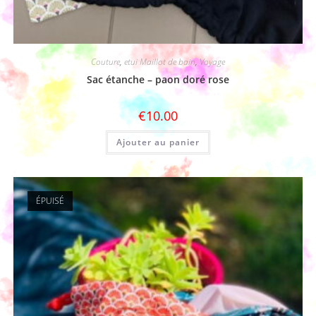
Couture
,
etui Maillot de bain
,
Voyage
Sac étanche – paon doré rose
€
10.00
Ajouter au panier
ÉPUISÉ