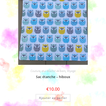
Couture
,
etui Maillot de bain
,
Voyage
Sac étanche – hiboux
€
10.00
Ajouter au panier