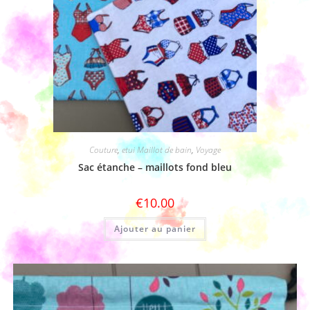
Couture
,
etui Maillot de bain
,
Voyage
Sac étanche – maillots fond bleu
€
10.00
Ajouter au panier