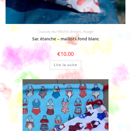
Couture
,
etui Maillot de bain
,
Voyage
Sac étanche – maillots fond blanc
€
10.00
Lire la suite