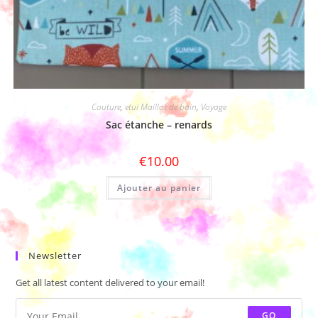
Couture
,
etui Maillot de bain
,
Voyage
Sac étanche – renards
€
10.00
Ajouter au panier
Newsletter
Get all latest content delivered to your email!
GO