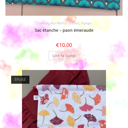
Couture
,
etui Maillot de bain
,
Voyage
Sac étanche – paon émeraude
€
10.00
Lire la suite
ÉPUISÉ