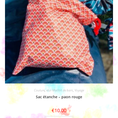
Couture
,
etui Maillot de bain
,
Voyage
Sac étanche – paon rouge
€
10.00