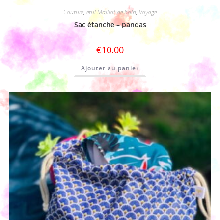
Couture
,
etui Maillot de bain
,
Voyage
Sac étanche – pandas
€
10.00
Ajouter au panier