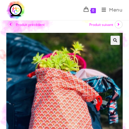
Menu
0
Produit précédent
Produit suivant
🔍