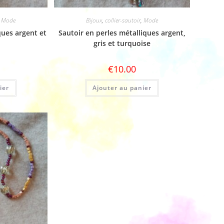
,
Mode
Bijoux
,
collier-sautoir
,
Mode
ques argent et
Sautoir en perles métalliques argent,
gris et turquoise
€
10.00
ier
Ajouter au panier