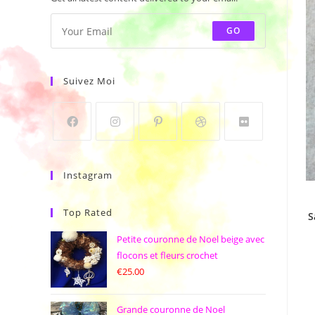
GO
Suivez Moi
Instagram
Top Rated
S
Petite couronne de Noel beige avec
flocons et fleurs crochet
€
25.00
Grande couronne de Noel