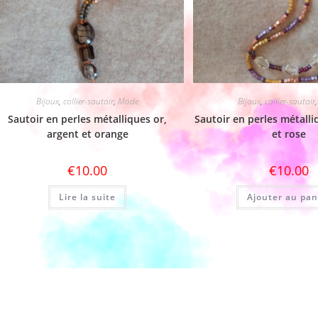
Bijoux
,
collier-sautoir
,
Mode
Bijoux
,
collier-sautoir
Sautoir en perles métalliques or,
Sautoir en perles métalliq
argent et orange
et rose
€
10.00
€
10.00
Lire la suite
Ajouter au pan