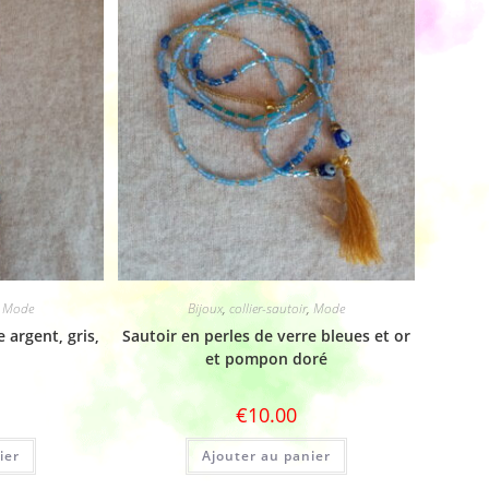
,
Mode
Bijoux
,
collier-sautoir
,
Mode
 argent, gris,
Sautoir en perles de verre bleues et or
et pompon doré
€
10.00
ier
Ajouter au panier