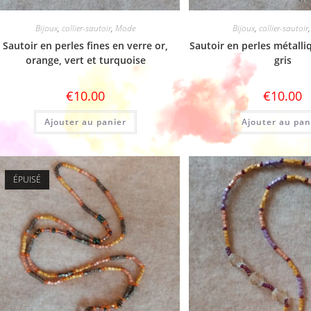
Bijoux
,
collier-sautoir
,
Mode
Bijoux
,
collier-sautoir
Sautoir en perles fines en verre or,
Sautoir en perles métalli
orange, vert et turquoise
gris
€
10.00
€
10.00
Ajouter au panier
Ajouter au pan
ÉPUISÉ