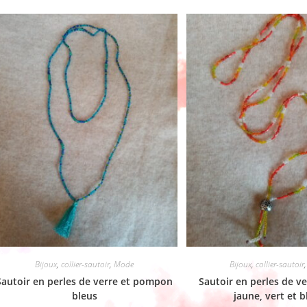
Bijoux
,
collier-sautoir
,
Mode
Bijoux
,
collier-sautoir
Sautoir en perles de verre et pompon
Sautoir en perles de v
bleus
jaune, vert et b