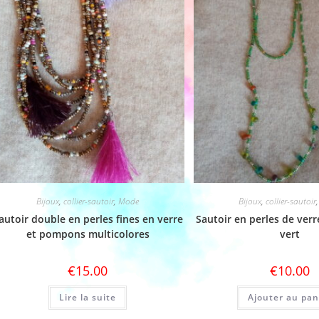
Bijoux
,
collier-sautoir
,
Mode
Bijoux
,
collier-sautoir
autoir double en perles fines en verre
Sautoir en perles de verre
et pompons multicolores
vert
€
15.00
€
10.00
Lire la suite
Ajouter au pan