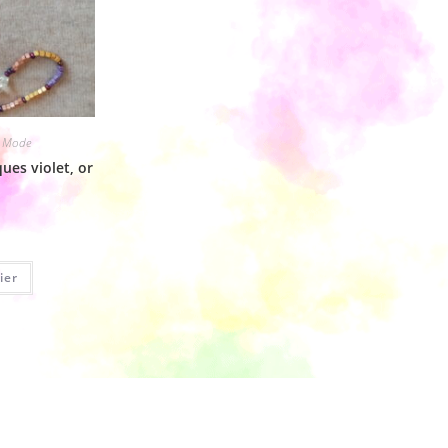
,
Mode
ues violet, or
ier