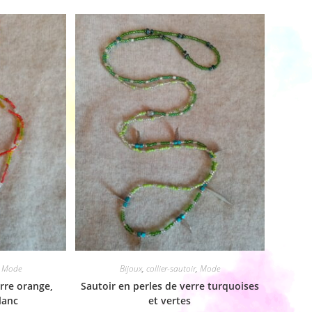
,
Mode
Bijoux
,
collier-sautoir
,
Mode
erre orange,
Sautoir en perles de verre turquoises
lanc
et vertes