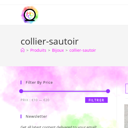
collier-sautoir
>
Produits
>
Bijoux
>
collier-sautoir
Filter By Price
PRIX :
€10
—
€20
FILTRER
Newsletter
Get all latest content delivered to your email!