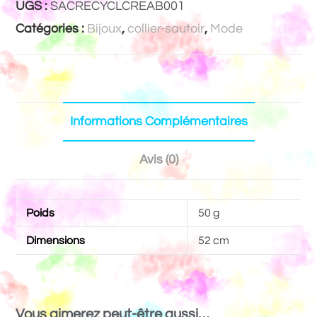
UGS :
SACRECYCLCREAB001
Catégories :
Bijoux
,
collier-sautoir
,
Mode
Informations Complémentaires
Avis (0)
Poids
50 g
Dimensions
52 cm
Vous aimerez peut-être aussi…