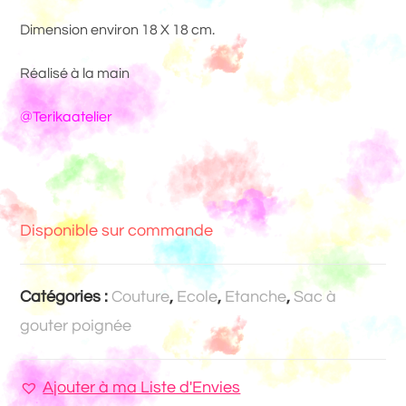
Dimension environ 18 X 18 cm.
Réalisé à la main
@Terikaatelier
Disponible sur commande
Catégories :
Couture
,
Ecole
,
Etanche
,
Sac à
gouter poignée
Ajouter à ma Liste d'Envies