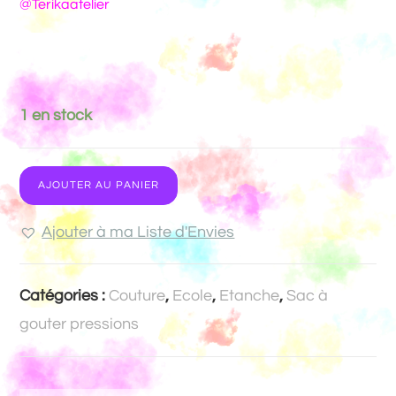
@Terikaatelier
1 en stock
AJOUTER AU PANIER
Ajouter à ma Liste d'Envies
Catégories :
Couture
,
Ecole
,
Etanche
,
Sac à
gouter pressions