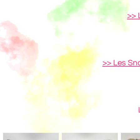
>> 
>> Les Sn