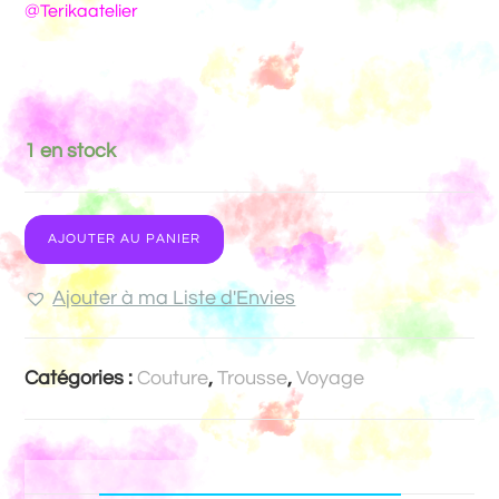
@Terikaatelier
1 en stock
AJOUTER AU PANIER
Ajouter à ma Liste d'Envies
Catégories :
Couture
,
Trousse
,
Voyage