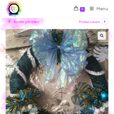
Menu
0
Produit précédent
Produit suivant
🔍