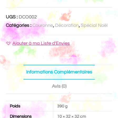
UGS :
DCO002
Catégories :
Couronne
,
Décoration
,
Spécial Noël
Ajouter à ma Liste d'Envies
Informations Complémentaires
Avis (0)
Poids
390 g
Dimensions
10 × 32 × 32 cm