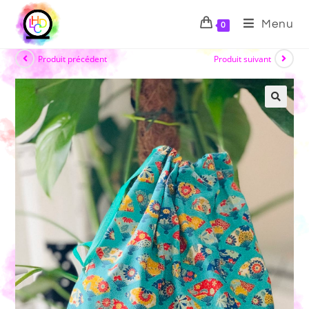
Menu
0
Produit précédent
Produit suivant
🔍