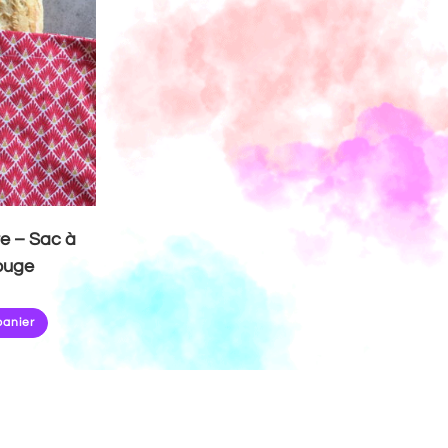
e – Sac à
ouge
panier