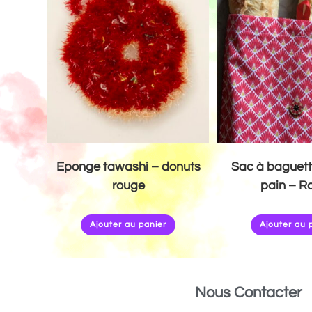
Eponge tawashi – donuts
Sac à baguett
rouge
pain – R
Ajouter au panier
Ajouter au 
Nous Contacter