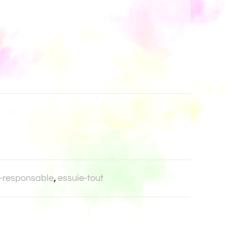
-responsable
,
essuie-tout