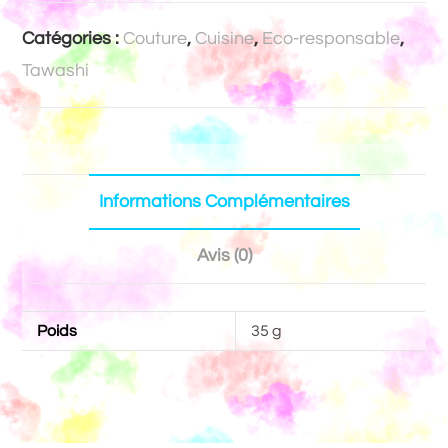
Catégories :
Couture
,
Cuisine
,
Eco-responsable
,
Tawashi
Informations Complémentaires
Avis (0)
Poids
35 g