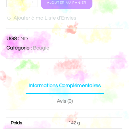
-
+
AJOUTER AU PANIER
Ajouter à ma Liste d'Envies
UGS :
ND
Catégorie :
Bougie
Informations Complémentaires
Avis (0)
Poids
142 g