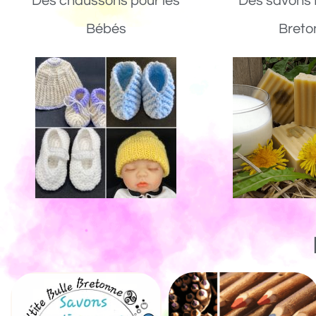
Des chaussons pour les
Des savons 
Bébés
Breto