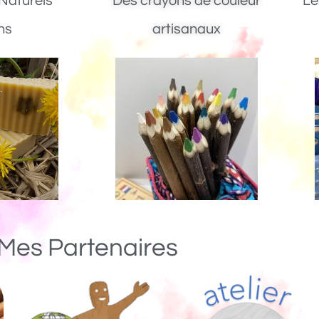
Naturels
Des crayons de couleur
Le
ns
artisanaux
Mes Partenaires