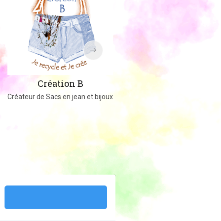
Amigucrochet
Création B
Happy Officer
Créateur de Sacs en jean et bijoux
Créations au crochet ou tricot