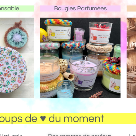
onsable
Bougies Parfumées
oups de ♥ du moment