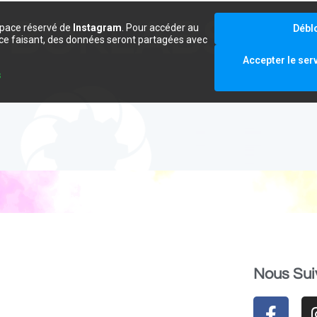
space réservé de
Instagram
. Pour accéder au
Débl
e ce faisant, des données seront partagées avec
.
Accepter le ser
s
Nous Sui