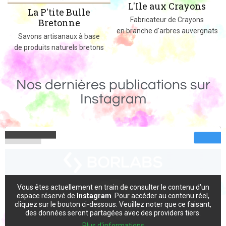
L'Ile aux Crayons
Des jeux, jouets et objets en boi
Fabricateur de Crayons
massif fabriqués dans le 02
en branche d'arbres auvergnats
e
ns
Nos dernières publications sur
Instagram
Vous êtes actuellement en train de consulter le contenu d'un
espace réservé de
Instagram
. Pour accéder au contenu réel,
cliquez sur le bouton ci-dessous. Veuillez noter que ce faisant,
des données seront partagées avec des providers tiers.
Plus d'informations