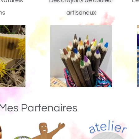
Naturels
Des crayons de couleur
Le
ns
artisanaux
Mes Partenaires