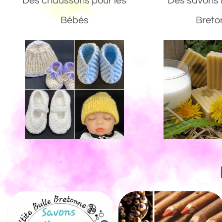
Des chaussons pour les
Des savons 
Bébés
Breto