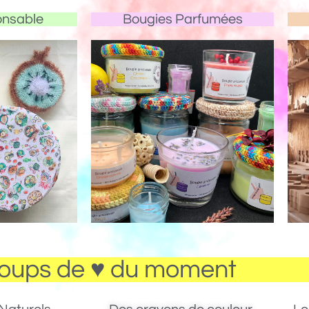
onsable
Bougies Parfumées
oups de ♥ du moment