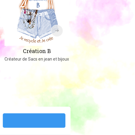
Amigucrochet
Création B
Happy Officer
Créateur de Sacs en jean et bijoux
Créations au crochet ou tricot