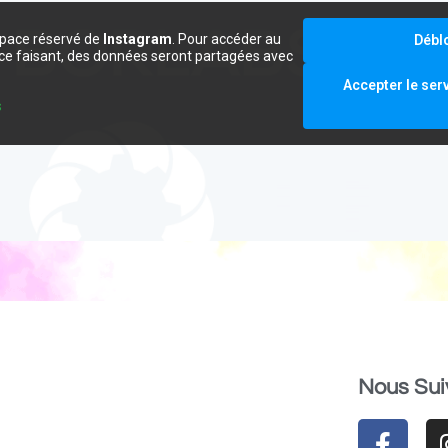
space réservé de
Instagram
. Pour accéder au
Débl
e ce faisant, des données seront partagées avec
.
Accepter le ser
s
Nous Sui