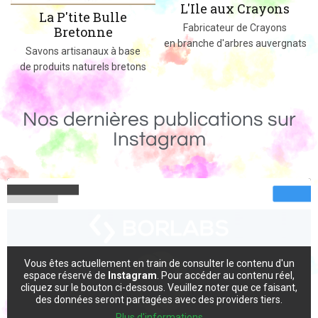
L'Ile aux Crayons
le
Des jeux, jouets et objets e
Fabricateur de Crayons
massif fabriqués dans le
en branche d'arbres auvergnats
 base
bretons
Nos dernières publications sur
Instagram
Vous êtes actuellement en train de consulter le contenu d'un
espace réservé de
Instagram
. Pour accéder au contenu réel,
cliquez sur le bouton ci-dessous. Veuillez noter que ce faisant,
des données seront partagées avec des providers tiers.
Plus d'informations