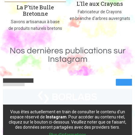
L'Ile aux Crayons
Des jeux, jouets et objets en bo
Fabricateur de Crayons
massif fabriqués dans le 02
en branche d'arbres auvergnats
se
ons
Nos dernières publications sur
Instagram
Vous êtes actuellement en train de consulter le contenu d'un
espace réservé de
Instagram
. Pour accéder au contenu réel,
cliquez sur le bouton ci-dessous. Veuillez noter que ce faisant,
des données seront partagées avec des providers tiers.
Plus d'informations