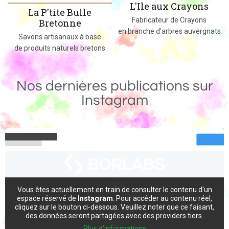
L'Ile aux Crayons
Des jeux, jouets et objets en boi
Fabricateur de Crayons
massif fabriqués dans le 02
en branche d'arbres auvergnats
e
ns
Nos dernières publications sur
Instagram
Vous êtes actuellement en train de consulter le contenu d'un
espace réservé de
Instagram
. Pour accéder au contenu réel,
cliquez sur le bouton ci-dessous. Veuillez noter que ce faisant,
des données seront partagées avec des providers tiers.
Plus d'informations