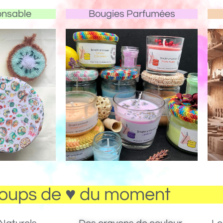
onsable
Bougies Parfumées
oups de ♥ du moment