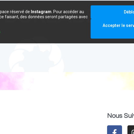
space réservé de
Instagram
. Pour accéder au
Débl
e ce faisant, des données seront partagées avec
.
Accepter le ser
s
Nous Sui