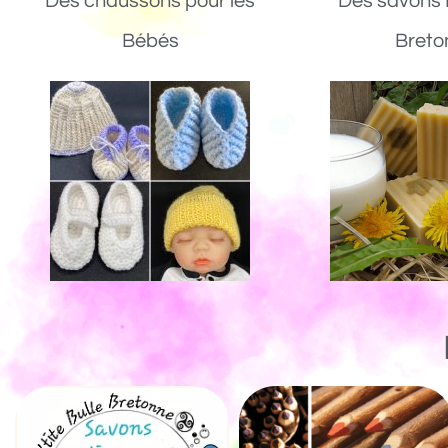
Des chaussons pour les
Des savons 
Bébés
Breto