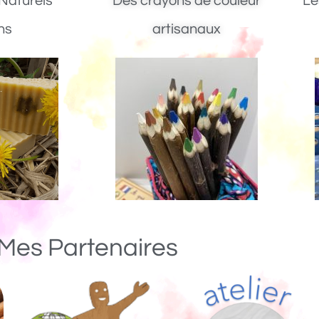
Naturels
Des crayons de couleur
Le
ns
artisanaux
Mes Partenaires