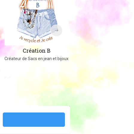
Amigucrochet
Création B
Happy Officer
Créateur de Sacs en jean et bijoux
Créations au crochet ou tricot