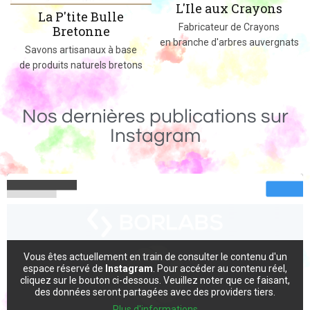
L'Ile aux Crayons
e
Des jeux, jouets et objets en 
Fabricateur de Crayons
massif fabriqués dans le 
en branche d'arbres auvergnats
base
etons
Nos dernières publications sur
Instagram
Vous êtes actuellement en train de consulter le contenu d'un
espace réservé de
Instagram
. Pour accéder au contenu réel,
cliquez sur le bouton ci-dessous. Veuillez noter que ce faisant,
des données seront partagées avec des providers tiers.
Plus d'informations