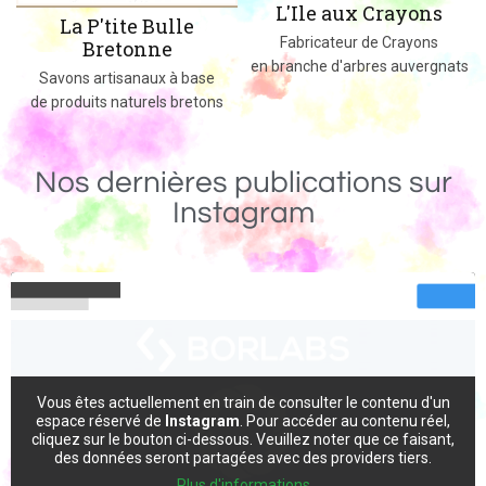
L'Ile aux Crayons
La P'tite Bulle
Des jeu
Fabricateur de Crayons
Bretonne
mass
en branche d'arbres auvergnats
Savons artisanaux à base
e produits naturels bretons
Nos dernières publications sur
Instagram
Vous êtes actuellement en train de consulter le contenu d'un
espace réservé de
Instagram
. Pour accéder au contenu réel,
cliquez sur le bouton ci-dessous. Veuillez noter que ce faisant,
des données seront partagées avec des providers tiers.
Plus d'informations