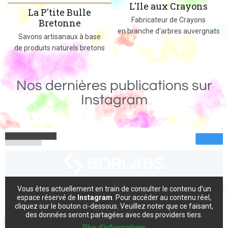
L'Ile aux Crayons
Des jeux, jouets et objets en b
Fabricateur de Crayons
massif fabriqués dans le 0
en branche d'arbres auvergnats
ase
tons
Nos dernières publications sur
Instagram
Vous êtes actuellement en train de consulter le contenu d'un
espace réservé de
Instagram
. Pour accéder au contenu réel,
cliquez sur le bouton ci-dessous. Veuillez noter que ce faisant,
des données seront partagées avec des providers tiers.
Plus d'informations