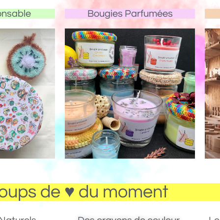
onsable
Bougies Parfumées
oups de ♥ du moment