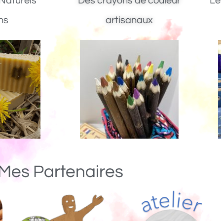
Naturels
Des crayons de couleur
Le
ns
artisanaux
Mes Partenaires