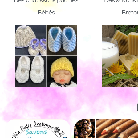
Des chaussons pour les
Des savons 
Bébés
Breto