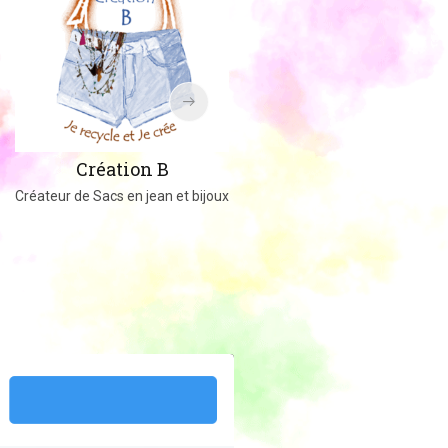
Amigucrochet
Création B
Happy Officer
Créateur de Sacs en jean et bijoux
Créations au crochet ou tricot