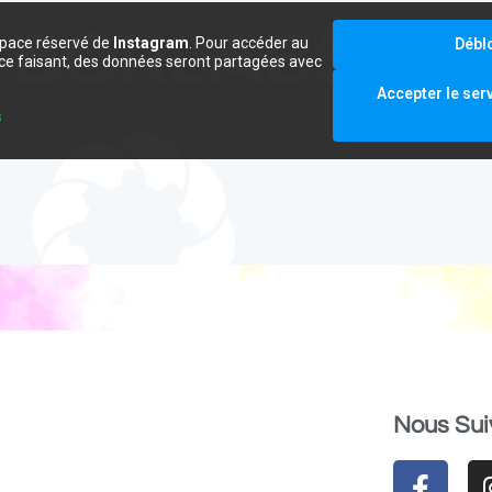
space réservé de
Instagram
. Pour accéder au
Débl
e ce faisant, des données seront partagées avec
.
Accepter le ser
s
Nous Sui