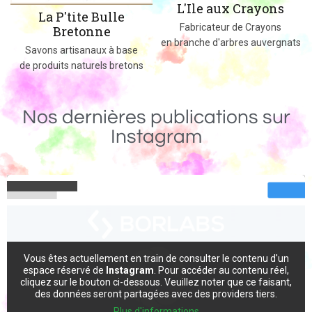
L'Ile aux Crayons
Des jeux, jouets et objets en boi
Fabricateur de Crayons
massif fabriqués dans le 02
en branche d'arbres auvergnats
e
ns
Nos dernières publications sur
Instagram
Vous êtes actuellement en train de consulter le contenu d'un
espace réservé de
Instagram
. Pour accéder au contenu réel,
cliquez sur le bouton ci-dessous. Veuillez noter que ce faisant,
des données seront partagées avec des providers tiers.
Plus d'informations