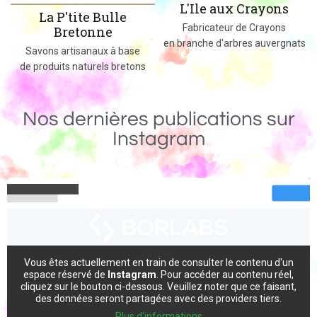
L'Ile aux Crayons
le
Des jeux, jouets et objets e
Fabricateur de Crayons
massif fabriqués dans le
en branche d'arbres auvergnats
 base
bretons
Nos dernières publications sur
Instagram
Vous êtes actuellement en train de consulter le contenu d'un
espace réservé de
Instagram
. Pour accéder au contenu réel,
cliquez sur le bouton ci-dessous. Veuillez noter que ce faisant,
des données seront partagées avec des providers tiers.
Plus d'informations