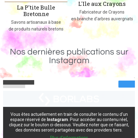
L'Ile aux Crayons
Des jeux, jouets et objets en b
Fabricateur de Crayons
massif fabriqués dans le 0
en branche d'arbres auvergnats
ase
tons
Nos dernières publications sur
Instagram
Vous êtes actuellement en train de consulter le contenu d'un
espace réservé de
Instagram
. Pour accéder au contenu réel,
cliquez sur le bouton ci-dessous. Veuillez noter que ce faisant,
des données seront partagées avec des providers tiers.
Plus d'informations