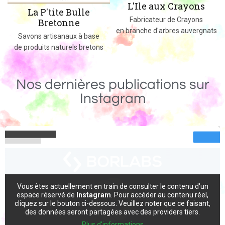
L'Ile aux Crayons
Des jeux, jouets et objets en bois
Fabricateur de Crayons
massif fabriqués dans le 02
en branche d'arbres auvergnats
s
Nos dernières publications sur
Instagram
Vous êtes actuellement en train de consulter le contenu d'un
espace réservé de
Instagram
. Pour accéder au contenu réel,
cliquez sur le bouton ci-dessous. Veuillez noter que ce faisant,
des données seront partagées avec des providers tiers.
Plus d'informations