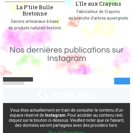
L'Ile aux Crayons
Des jeux, jouets et objets en 
Fabricateur de Crayons
massif fabriqués dans le 0
en branche d'arbres auvergnats
ase
etons
Nos dernières publications sur
Instagram
Vous êtes actuellement en train de consulter le contenu d'un
espace réservé de
Instagram
. Pour accéder au contenu réel,
cliquez sur le bouton ci-dessous. Veuillez noter que ce faisant,
des données seront partagées avec des providers tiers.
Plus d'informations