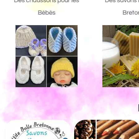
Des chaussons pour les
Des savons 
Bébés
Breto