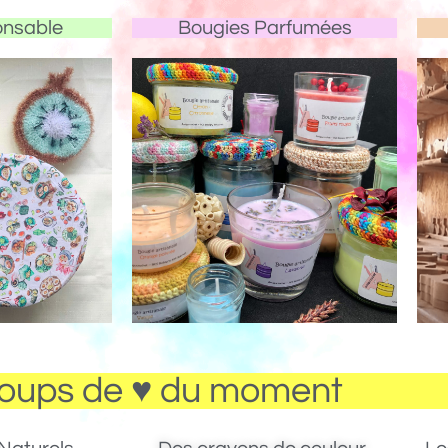
onsable
Bougies Parfumées
oups de ♥ du moment