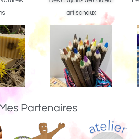
Naturels
Des crayons de couleur
Le
ns
artisanaux
Mes Partenaires