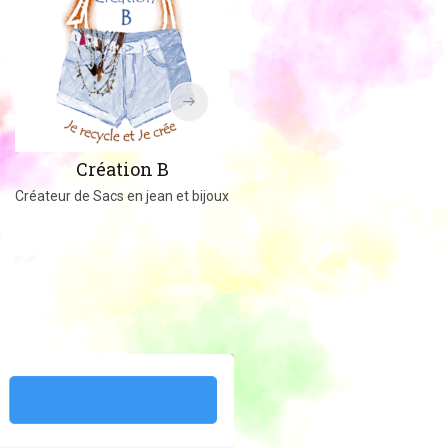
Amigucrochet
Création B
Happy Officer
Créateur de Sacs en jean et bijoux
Créations au crochet ou tricot