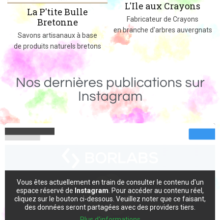
L'Ile aux Crayons
ulle
Des jeux, jouets et objet
Fabricateur de Crayons
e
massif fabriqués dans
en branche d'arbres auvergnats
 à base
s bretons
Nos dernières publications sur
Instagram
Vous êtes actuellement en train de consulter le contenu d'un
espace réservé de
Instagram
. Pour accéder au contenu réel,
cliquez sur le bouton ci-dessous. Veuillez noter que ce faisant,
des données seront partagées avec des providers tiers.
Plus d'informations