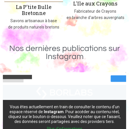
L'Ile aux Crayons
Des jeux, jouets et objets en 
Fabricateur de Crayons
massif fabriqués dans le 0
en branche d'arbres auvergnats
ase
etons
Nos dernières publications sur
Instagram
Vous êtes actuellement en train de consulter le contenu d'un
espace réservé de
Instagram
. Pour accéder au contenu réel,
cliquez sur le bouton ci-dessous. Veuillez noter que ce faisant,
des données seront partagées avec des providers tiers.
Plus d'informations