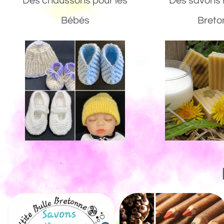
Des chaussons pour les
Des savons 
Bébés
Breto