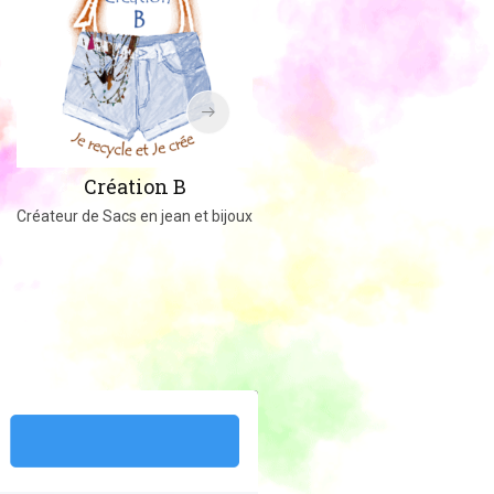
Amigucrochet
Création B
Happy Officer
Créateur de Sacs en jean et bijoux
Créations au crochet ou tricot