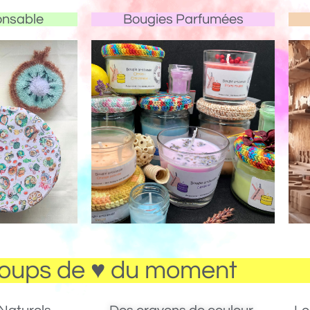
onsable
Bougies Parfumées
oups de ♥ du moment