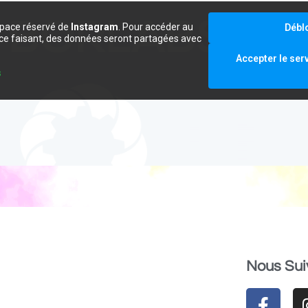
space réservé de
Instagram
. Pour accéder au
Débl
e ce faisant, des données seront partagées avec
.
Accepter le ser
s
Nous Sui