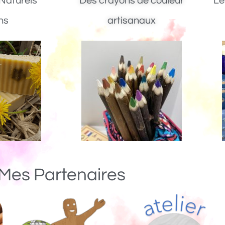
Naturels
Des crayons de couleur
Le
ns
artisanaux
Mes Partenaires