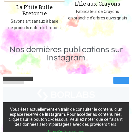
L'Ile aux Crayons
La P'tite Bulle
Des jeu
Fabricateur de Crayons
Bretonne
mass
en branche d'arbres auvergnats
Savons artisanaux à base
e produits naturels bretons
Nos dernières publications sur
Instagram
Vous êtes actuellement en train de consulter le contenu d'un
espace réservé de
Instagram
. Pour accéder au contenu réel,
cliquez sur le bouton ci-dessous. Veuillez noter que ce faisant,
des données seront partagées avec des providers tiers.
Plus d'informations