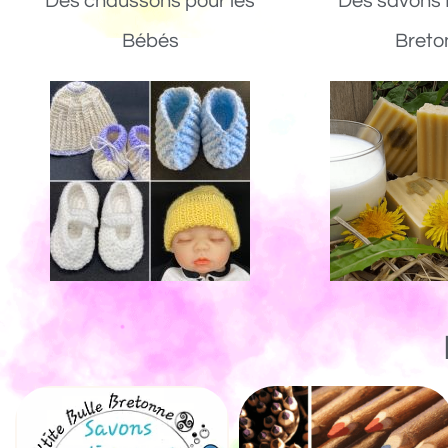
Des chaussons pour les
Des savons 
Bébés
Breto