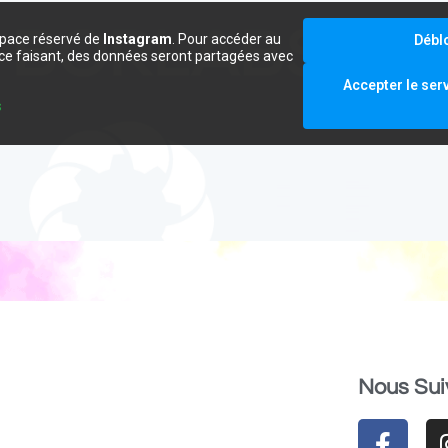
space réservé de
Instagram
. Pour accéder au
Débl
e ce faisant, des données seront partagées avec
.
Accepter le ser
s
Nous Sui