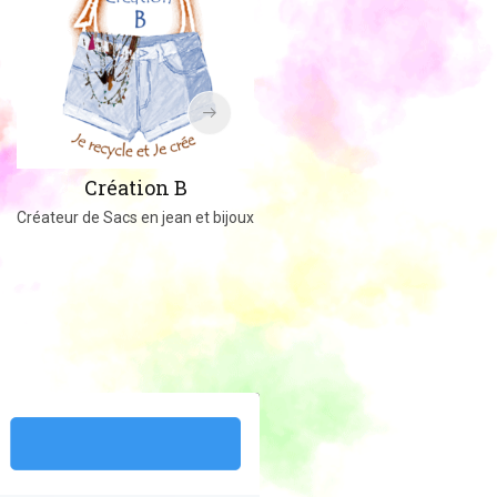
Amigucrochet
Création B
Happy Officer
Créateur de Sacs en jean et bijoux
Créations au crochet ou tricot