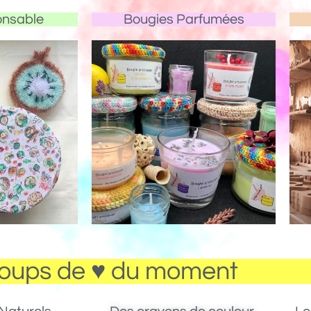
onsable
Bougies Parfumées
oups de ♥ du moment