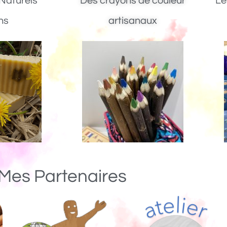
Naturels
Des crayons de couleur
Le
ns
artisanaux
Mes Partenaires