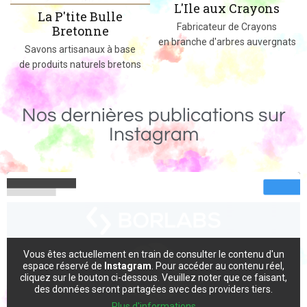
L'Ile aux Crayons
Des jeux, jouets et objets en bo
Fabricateur de Crayons
massif fabriqués dans le 02
en branche d'arbres auvergnats
e
ons
Nos dernières publications sur
Instagram
Vous êtes actuellement en train de consulter le contenu d'un
espace réservé de
Instagram
. Pour accéder au contenu réel,
cliquez sur le bouton ci-dessous. Veuillez noter que ce faisant,
des données seront partagées avec des providers tiers.
Plus d'informations