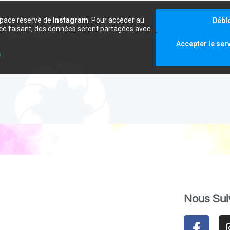
space réservé de
Instagram
. Pour accéder au
Débl
e ce faisant, des données seront partagées avec
.
Accepter le ser
s
Nous Sui