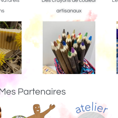
Naturels
Des crayons de couleur
Le
ns
artisanaux
Mes Partenaires