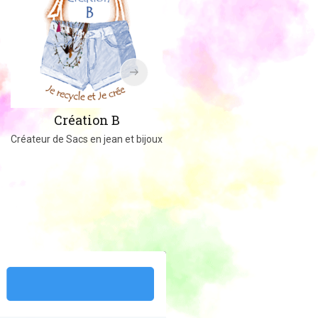
Amigucrochet
Création B
Happy Officer
Créateur de Sacs en jean et bijoux
Créations au crochet ou tricot