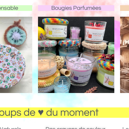
onsable
Bougies Parfumées
oups de ♥ du moment