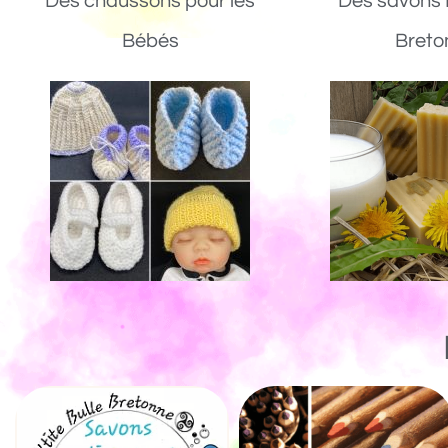
Des chaussons pour les
Des savons 
Bébés
Breto