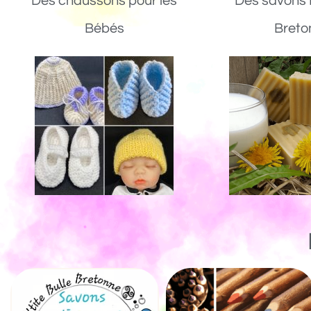
Des chaussons pour les
Des savons 
Bébés
Breto