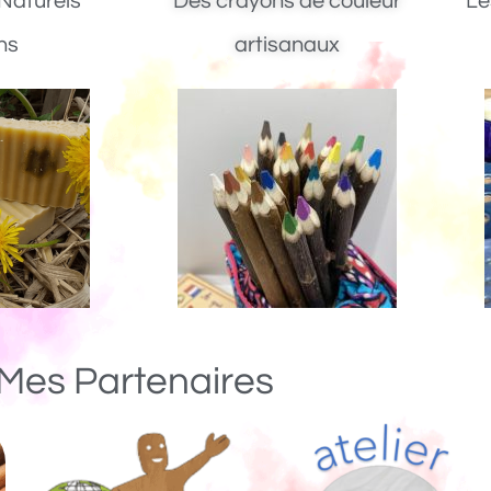
Naturels
Des crayons de couleur
Le
ns
artisanaux
Mes Partenaires