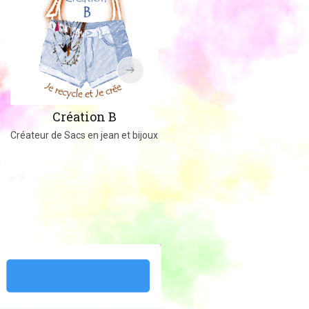
Amigucrochet
Création B
Happy Officer
Créateur de Sacs en jean et bijoux
Créations au crochet ou tricot