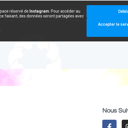
space réservé de
Instagram
. Pour accéder au
Débl
e ce faisant, des données seront partagées avec
.
Accepter le ser
s
Nous Sui