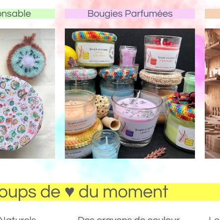
onsable
Bougies Parfumées
oups de ♥ du moment