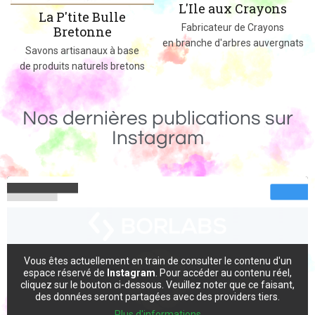
L'Ile aux Crayons
Des jeux, jouets et objets en boi
Fabricateur de Crayons
massif fabriqués dans le 02
en branche d'arbres auvergnats
e
ns
Nos dernières publications sur
Instagram
Vous êtes actuellement en train de consulter le contenu d'un
espace réservé de
Instagram
. Pour accéder au contenu réel,
cliquez sur le bouton ci-dessous. Veuillez noter que ce faisant,
des données seront partagées avec des providers tiers.
Plus d'informations