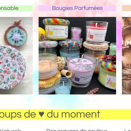
onsable
Bougies Parfumées
oups de ♥ du moment