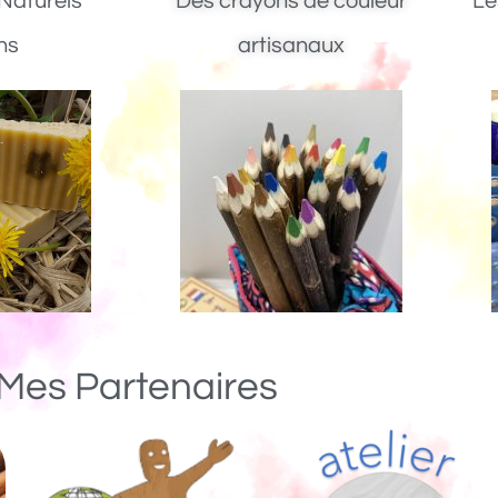
Naturels
Des crayons de couleur
Le
ns
artisanaux
Mes Partenaires