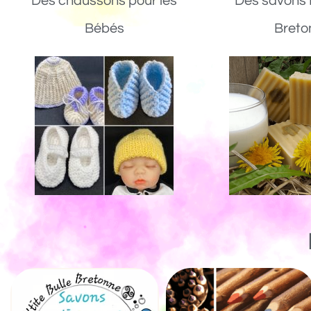
Des chaussons pour les
Des savons 
Bébés
Breto