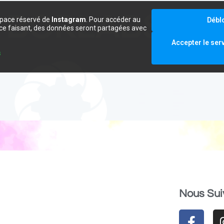
space réservé de
Instagram
. Pour accéder au
Débl
e ce faisant, des données seront partagées avec
.
Accepter le ser
s
Nous Sui