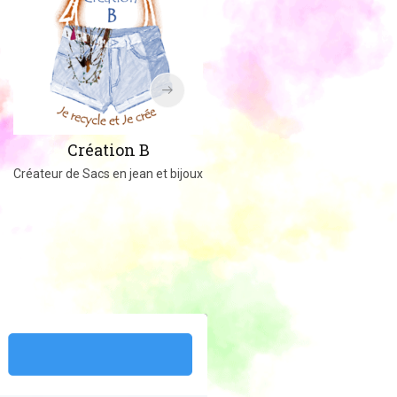
Amigucrochet
Création B
Happy Officer
Créateur de Sacs en jean et bijoux
Créations au crochet ou tricot