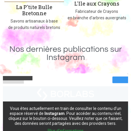
L'Ile aux Crayons
Des jeux, jouets et objets en boi
Fabricateur de Crayons
massif fabriqués dans le 02
en branche d'arbres auvergnats
e
ns
Nos dernières publications sur
Instagram
Vous êtes actuellement en train de consulter le contenu d'un
espace réservé de
Instagram
. Pour accéder au contenu réel,
cliquez sur le bouton ci-dessous. Veuillez noter que ce faisant,
des données seront partagées avec des providers tiers.
Plus d'informations