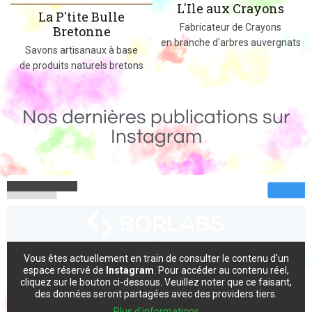
L'Ile aux Crayons
Des jeux, jouets et objets en b
Fabricateur de Crayons
massif fabriqués dans le 02
en branche d'arbres auvergnats
se
ons
Nos dernières publications sur
Instagram
Vous êtes actuellement en train de consulter le contenu d'un
espace réservé de
Instagram
. Pour accéder au contenu réel,
cliquez sur le bouton ci-dessous. Veuillez noter que ce faisant,
des données seront partagées avec des providers tiers.
Plus d'informations