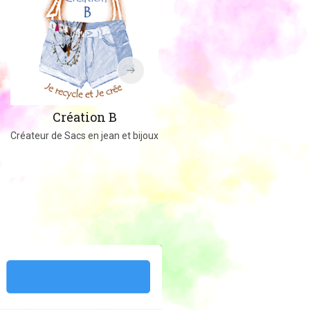
Amigucrochet
Création B
Happy Officer
Créateur de Sacs en jean et bijoux
Créations au crochet ou tricot