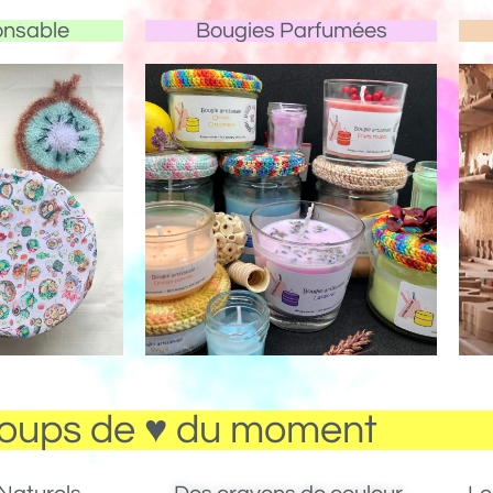
onsable
Bougies Parfumées
oups de ♥ du moment