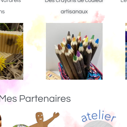
Naturels
Des crayons de couleur
Le
ns
artisanaux
Mes Partenaires