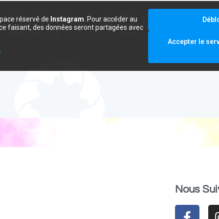
space réservé de
Instagram
. Pour accéder au
Débl
e ce faisant, des données seront partagées avec
.
Accepter le ser
s
Nous Sui