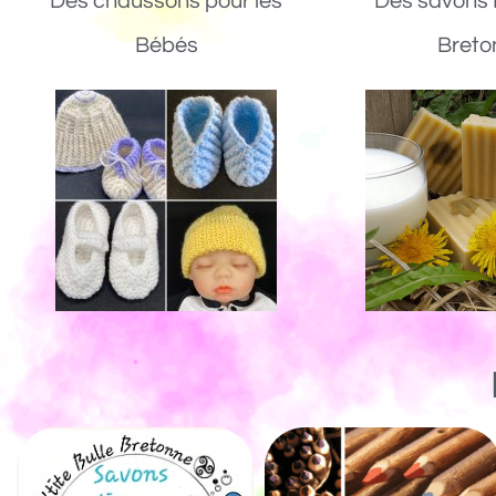
Des chaussons pour les
Des savons 
Bébés
Breto